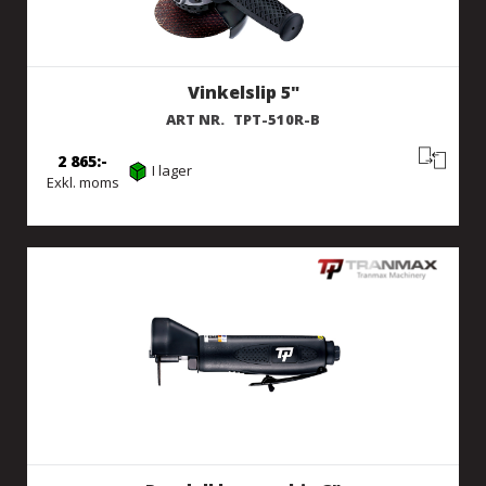
Vinkelslip 5"
ART NR.
TPT-510R-B
2 865
I lager
Exkl. moms