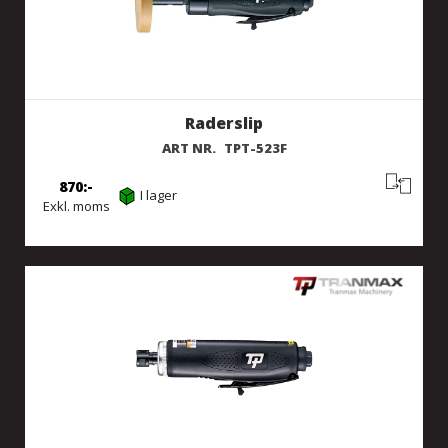
Raderslip
ART NR.
TPT-523F
870
I lager
Exkl. moms