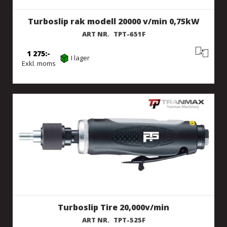
Turboslip rak modell 20000 v/min 0,75kW
ART NR.
TPT-651F
1 275
I lager
Exkl. moms
Turboslip Tire 20,000v/min
ART NR.
TPT-525F