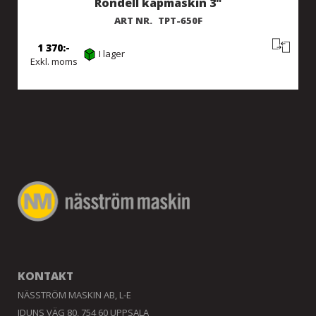
Rondell kapmaskin 3"
ART NR.
TPT-650F
1 370
I lager
Exkl. moms
KONTAKT
NÄSSTRÖM MASKIN AB, L-E
IDUNS VÄG 80, 754 60 UPPSALA