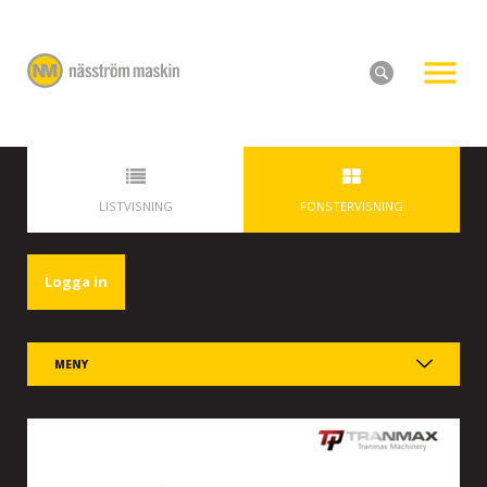
LISTVISNING
FÖNSTERVISNING
Logga in
MENY