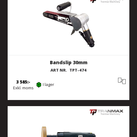
Bandslip 30mm
ART NR.
TPT-474
3 585
I lager
Exkl. moms