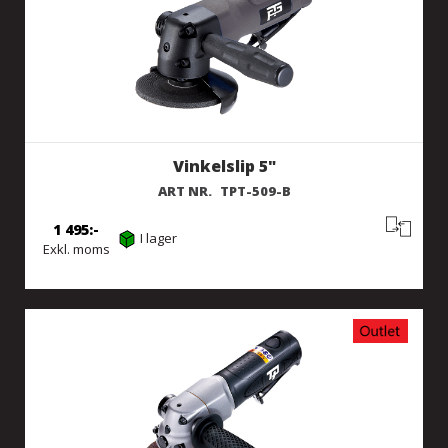
Vinkelslip 5"
ART NR.
TPT-509-B
1 495
I lager
Exkl. moms