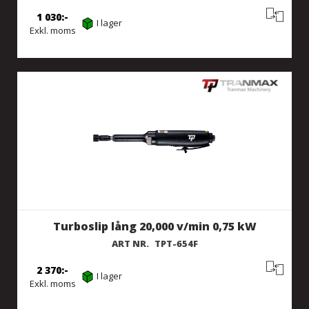
1 030
I lager
Exkl. moms
Turboslip lång 20,000 v/min 0,75 kW
ART NR.
TPT-654F
2 370
I lager
Exkl. moms