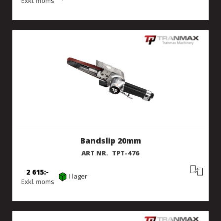
Exkl. moms
Bandslip 20mm
ART NR.
TPT-476
2 615
I lager
Exkl. moms