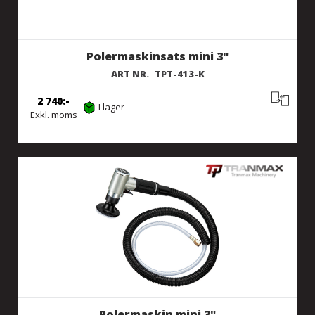
Polermaskinsats mini 3"
ART NR.
TPT-413-K
2 740
I lager
Exkl. moms
Polermaskin mini 3"