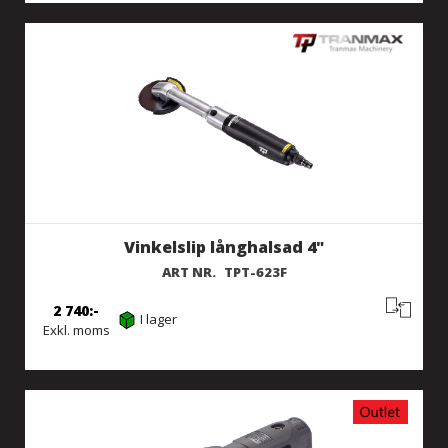
Vinkelslip långhalsad 4"
ART NR.
TPT-623F
2 740
I lager
Exkl. moms