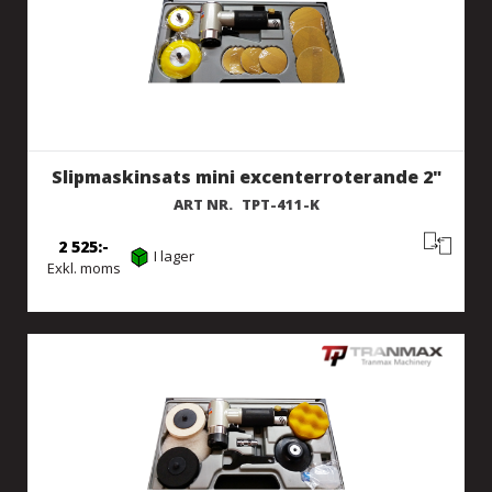
Slipmaskinsats mini excenterroterande 2"
ART NR.
TPT-411-K
2 525
I lager
Exkl. moms