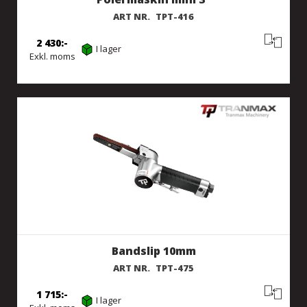
ART NR.
TPT-416
2 430
I lager
Exkl. moms
Bandslip 10mm
ART NR.
TPT-475
1 715
I lager