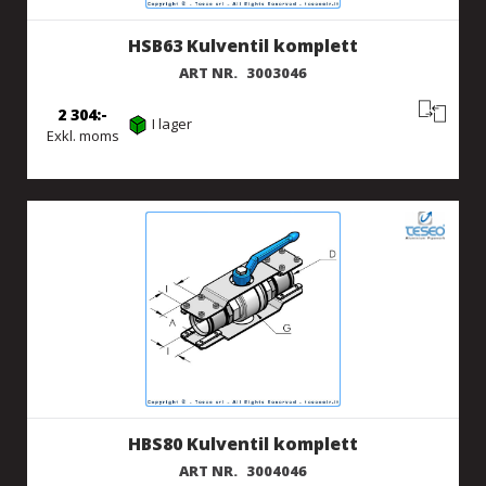
HSB63 Kulventil komplett
ART NR.
3003046
2 304
I lager
Exkl. moms
HBS80 Kulventil komplett
ART NR.
3004046