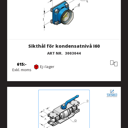
Sikthål för kondensatnivå I60
ART NR.
3003044
615
Ej i lager
Exkl. moms