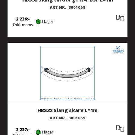
ART NR.
3001058
2 236
I lager
Exkl. moms
HBS32 Slang skarv L=1m
ART NR.
3001059
2 227
I lager