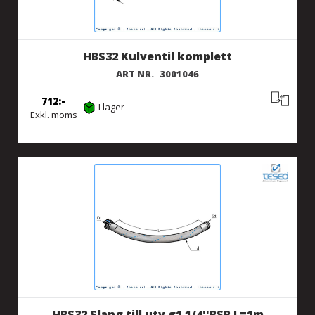
HBS32 Kulventil komplett
ART NR.
3001046
712
I lager
Exkl. moms
HBS32 Slang till utv g1 1/4''BSP L=1m