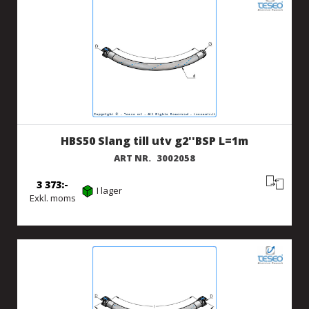
HBS50 Slang till utv g2''BSP L=1m
ART NR.
3002058
3 373
I lager
Exkl. moms