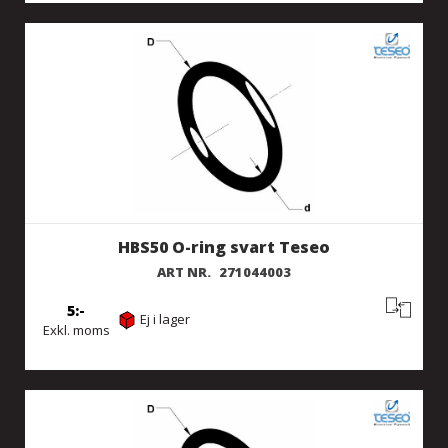
HBS50 O-ring svart Teseo
ART NR.
271044003
5
Ej i lager
Exkl. moms