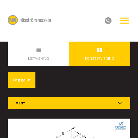
LISTVISNING
FÖNSTERVISNING
Logga in
MENY