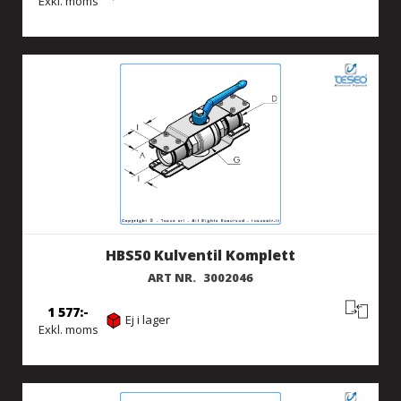
Exkl. moms
HBS50 Kulventil Komplett
ART NR.
3002046
1 577
Ej i lager
Exkl. moms