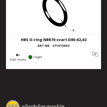
HBS O-ring NBR70 svart D80 d2,62
ART NR.
271073003
6
I lager
Exkl. moms