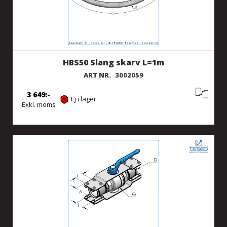
HBS50 Slang skarv L=1m
ART NR.
3002059
3 649
Ej i lager
Exkl. moms