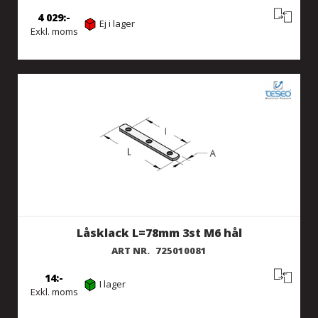
4 029
Ej i lager
Exkl. moms
Låsklack L=78mm 3st M6 hål
ART NR.
725010081
14
I lager
Exkl. moms