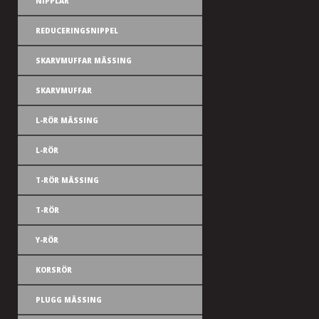
NIPPLAR
REDUCERINGSNIPPEL
SKARVMUFFAR MÄSSING
SKARVMUFFAR
L-RÖR MÄSSING
L-RÖR
T-RÖR MÄSSING
T-RÖR
Y-RÖR
KORSRÖR
PLUGG MÄSSING