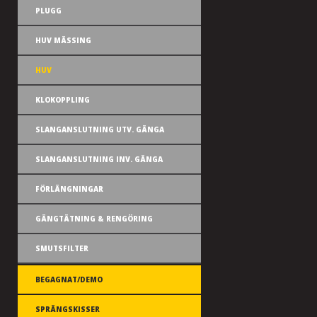
PLUGG
HUV MÄSSING
HUV
KLOKOPPLING
SLANGANSLUTNING UTV. GÄNGA
SLANGANSLUTNING INV. GÄNGA
FÖRLÄNGNINGAR
GÄNGTÄTNING & RENGÖRING
SMUTSFILTER
BEGAGNAT/DEMO
SPRÄNGSKISSER