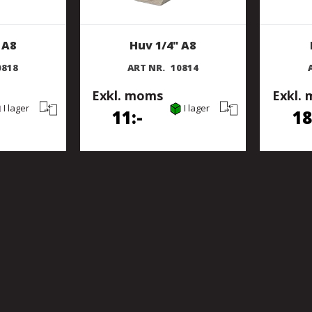
 A8
Huv 1/4" A8
0818
ART NR.
10814
Exkl. moms
Exkl.
I lager
I lager
11
18