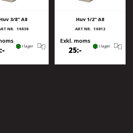
Huv 3/8" A8
Huv 1/2" A8
ART NR.
10838
ART NR.
10812
 moms
Exkl. moms
I lager
I lager
25