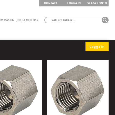
KONTAKT
LOGGA IN
SKAPA KONTO
ÖM MASKIN
JOBBA MED OSS
Logga in