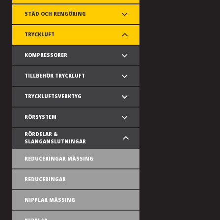
STÄD OCH RENGÖRING
TRYCKLUFT
KOMPRESSORER
TILLBEHÖR TRYCKLUFT
TRYCKLUFTSVERKTYG
RÖRSYSTEM
RÖRDELAR &
SLANGANSLUTNINGAR
REDUCERINGAR MÄSSING
REDUCERINGAR
NIPPLAR MÄSSING