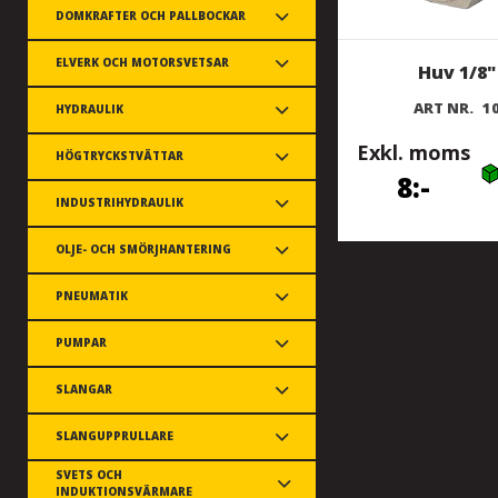
DOMKRAFTER OCH PALLBOCKAR
ELVERK OCH MOTORSVETSAR
Huv 1/8"
ART NR.
1
HYDRAULIK
Exkl. moms
HÖGTRYCKSTVÄTTAR
8
INDUSTRIHYDRAULIK
OLJE- OCH SMÖRJHANTERING
PNEUMATIK
PUMPAR
SLANGAR
SLANGUPPRULLARE
SVETS OCH
INDUKTIONSVÄRMARE