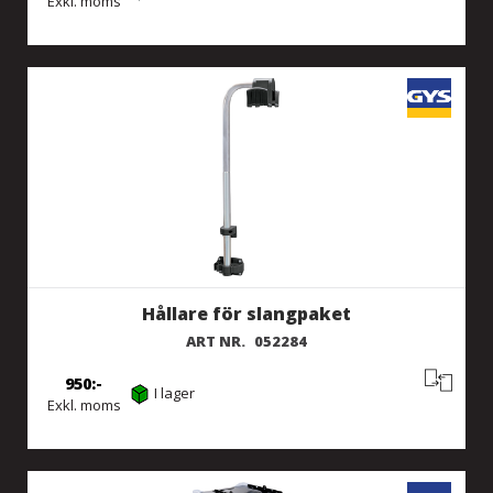
Exkl. moms
Hållare för slangpaket
ART NR.
052284
950
I lager
Exkl. moms