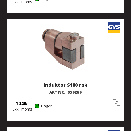
Exkl. moms
Induktor S180 rak
ART NR.
059269
1 825
I lager
Exkl. moms