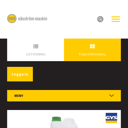
LISTVISNING
FÖNSTERVISNING
Logga in
MENY