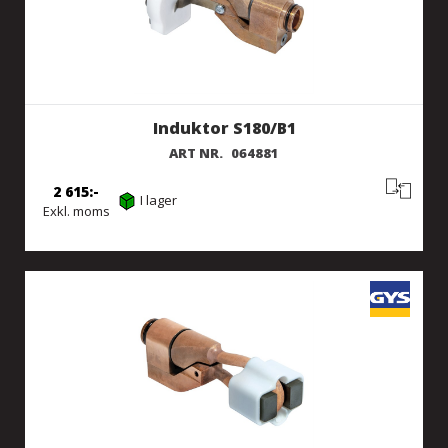
Induktor S180/B1
ART NR.
064881
2 615
I lager
Exkl. moms