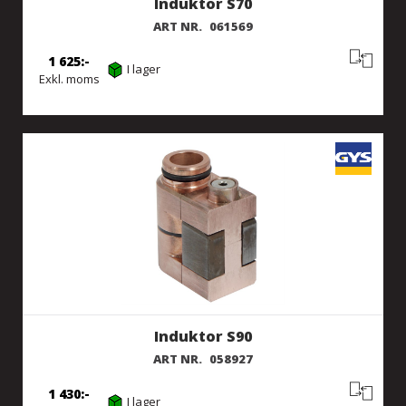
Induktor S70
ART NR.
061569
1 625
I lager
Exkl. moms
Induktor S90
ART NR.
058927
1 430
I lager