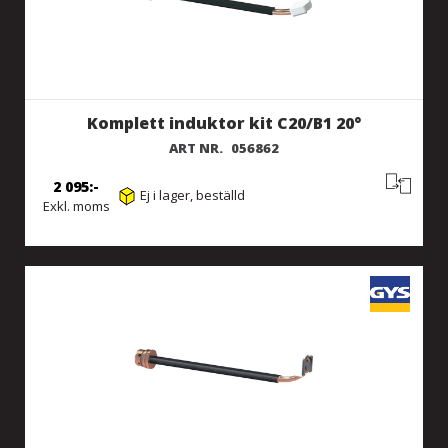
Komplett induktor kit C20/B1 20°
ART NR.
056862
2 095
Ej i lager, beställd
Exkl. moms