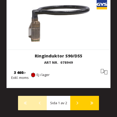
Ringinduktor S90/D55
ART NR.
078949
3 460
Ej i lager
Exkl. moms
Sida 1 av 2