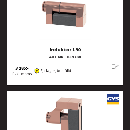
Induktor L90
ART NR.
059788
3 285
Ej i lager, beställd
Exkl. moms