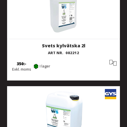
Svets kylvätska 2l
ART NR.
082212
350
I lager
Exkl. moms