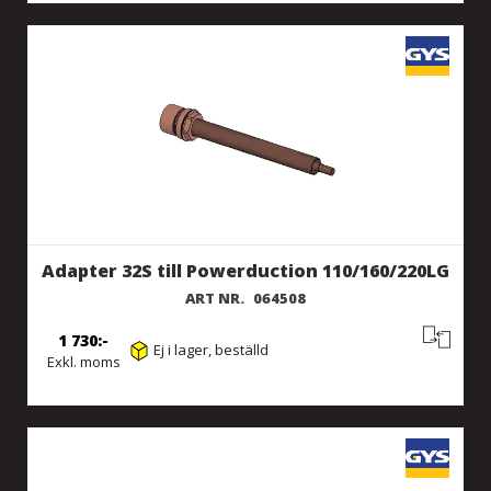
Adapter 32S till Powerduction 110/160/220LG
ART NR.
064508
1 730
Ej i lager, beställd
Exkl. moms