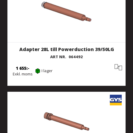
Adapter 28L till Powerduction 39/50LG
ART NR.
064492
1 655
I lager
Exkl. moms