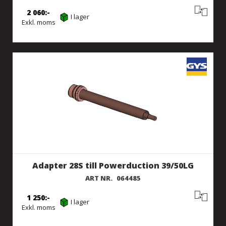
2 060
I lager
Exkl. moms
Adapter 28S till Powerduction 39/50LG
ART NR.
064485
1 250
I lager
Exkl. moms