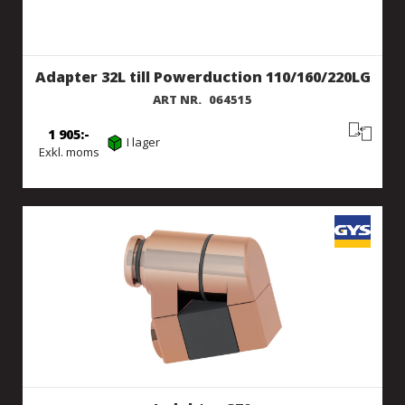
Adapter 32L till Powerduction 110/160/220LG
ART NR.
064515
1 905
I lager
Exkl. moms