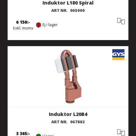
Induktor L180 Spiral
ART NR.
065000
6 150
Ej i lager
Exkl. moms
Induktor L20B4
ART NR.
067882
3 365