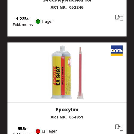
ART NR.
052246
1 225
I lager
Exkl. moms
Epoxylim
ART NR.
054851
555
Ej i lager