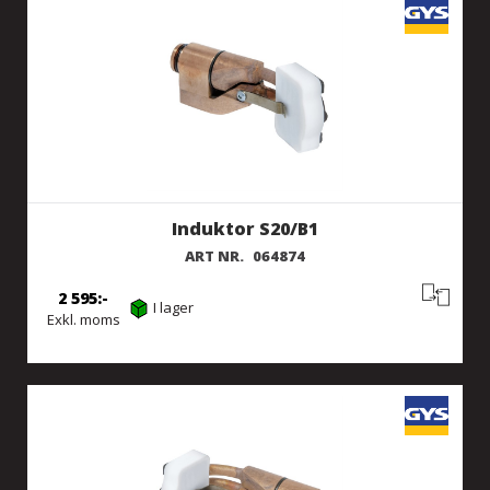
Induktor S20/B1
ART NR.
064874
2 595
I lager
Exkl. moms