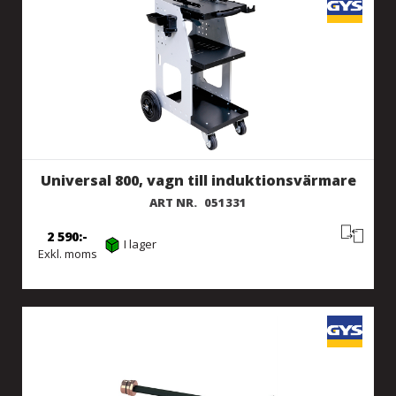
Universal 800, vagn till induktionsvärmare
ART NR.
051331
2 590
I lager
Exkl. moms