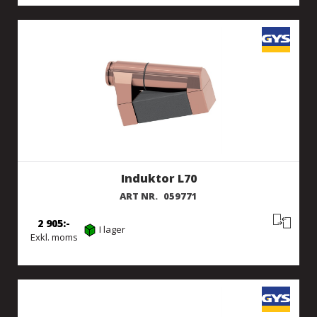
Induktor L70
ART NR.
059771
2 905
I lager
Exkl. moms