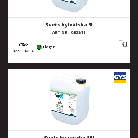
Svets kylvätska 5l
ART NR.
062511
715
I lager
Exkl. moms
Svets kylvätska 10l