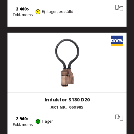
2 460
Ej i lager, beställd
Exkl. moms
Induktor S180 D20
ART NR.
069985
2 960
I lager
Exkl. moms