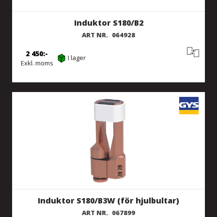
Induktor S180/B2
ART NR.
064928
2 450
I lager
Exkl. moms
Induktor S180/B3W (för hjulbultar)
ART NR.
067899