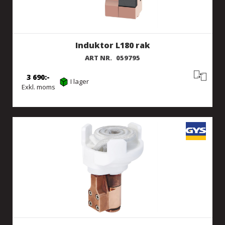
Induktor L180 rak
ART NR.
059795
3 690
I lager
Exkl. moms