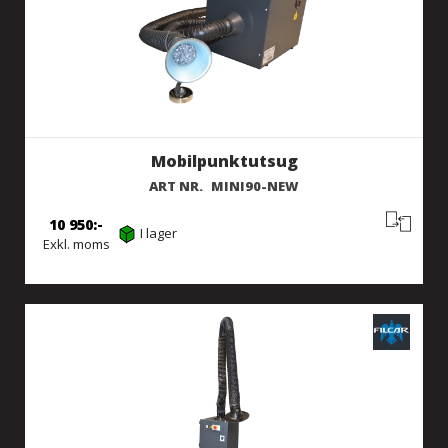
Mobilpunktutsug
ART NR.
MINI90-NEW
10 950
I lager
Exkl. moms