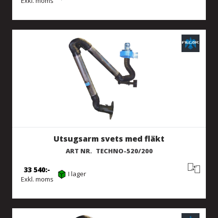
Exkl. moms
Utsugsarm svets med fläkt
ART NR.
TECHNO-520/200
33 540
I lager
Exkl. moms