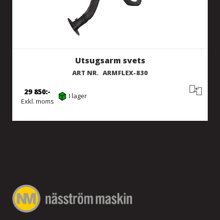
Utsugsarm svets
ART NR.
ARMFLEX-830
29 850
I lager
Exkl. moms