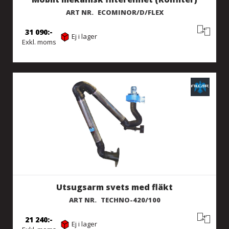
ART NR.
ECOMINOR/D/FLEX
31 090
Ej i lager
Exkl. moms
Utsugsarm svets med fläkt
ART NR.
TECHNO-420/100
21 240
Ej i lager