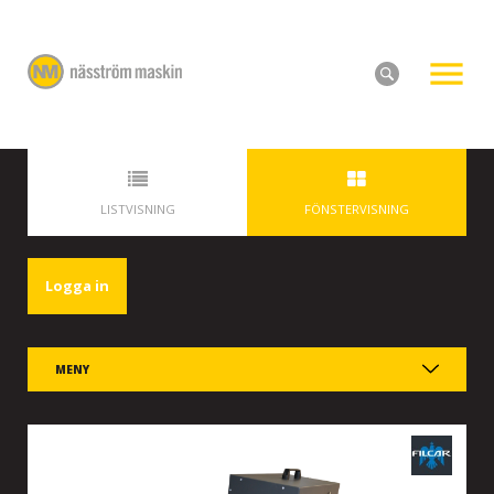
LISTVISNING
FÖNSTERVISNING
Logga in
MENY