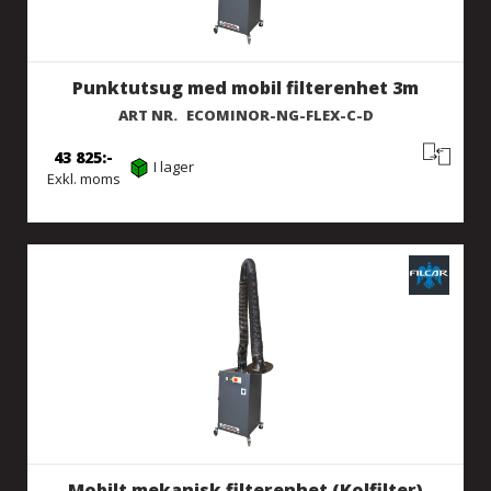
Punktutsug med mobil filterenhet 3m
ART NR.
ECOMINOR-NG-FLEX-C-D
43 825
I lager
Exkl. moms
Mobilt mekanisk filterenhet (Kolfilter)