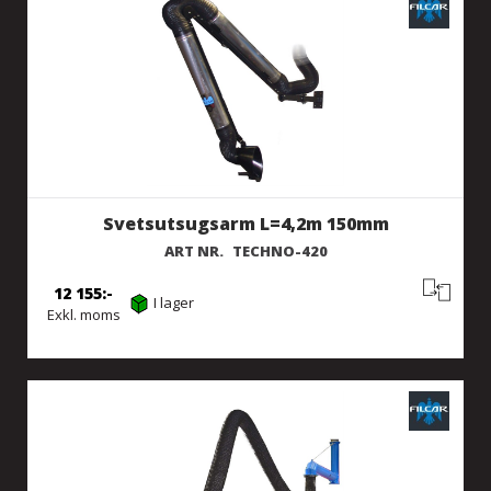
Svetsutsugsarm L=4,2m 150mm
ART NR.
TECHNO-420
12 155
I lager
Exkl. moms