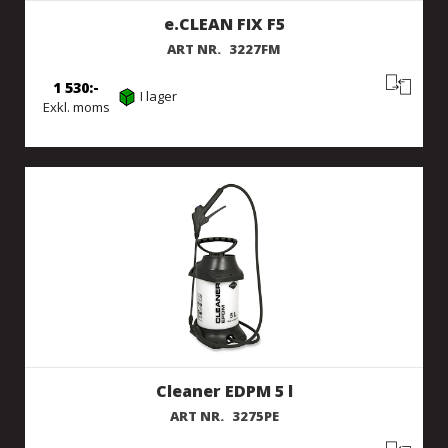
e.CLEAN FIX F5
ART NR.
3227FM
1 530
I lager
Exkl. moms
Cleaner EDPM 5 l
ART NR.
3275PE