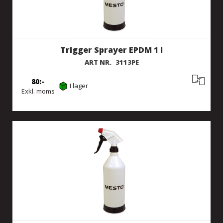
Trigger Sprayer EPDM 1 l
ART NR.
3113PE
80
I lager
Exkl. moms