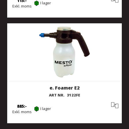
115
I lager
Exkl. moms
e. Foamer E2
ART NR.
3122FE
885
I lager
Exkl. moms