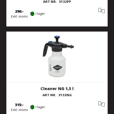
ART NR.
3132PP
290
I lager
Exkl. moms
Cleaner NG 1,5 l
ART NR.
3132NG
315
I lager
Exkl. moms