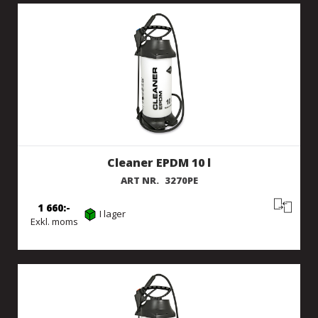
Cleaner EPDM 10 l
ART NR.
3270PE
1 660
I lager
Exkl. moms