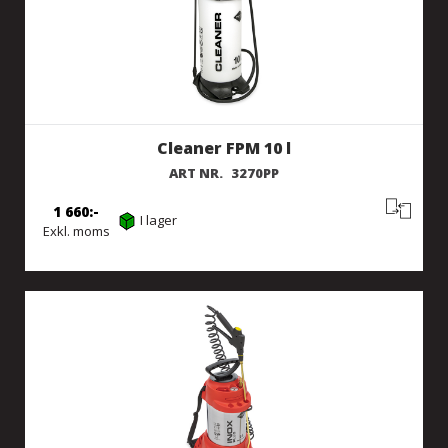
Cleaner FPM 10 l
ART NR.
3270PP
1 660
I lager
Exkl. moms