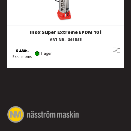
Inox Super Extreme EPDM 10 l
ART NR.
3615SE
6 480
I lager
Exkl. moms