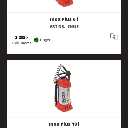
Inox Plus 6 l
ART NR.
3595F
3 295
I lager
Exkl. moms
Inox Plus 10 l