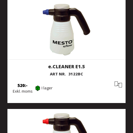
e.CLEANER E1.5
ART NR.
3122BC
520
I lager
Exkl. moms