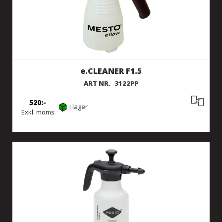
e.CLEANER F1.5
ART NR.
3122PP
520
I lager
Exkl. moms