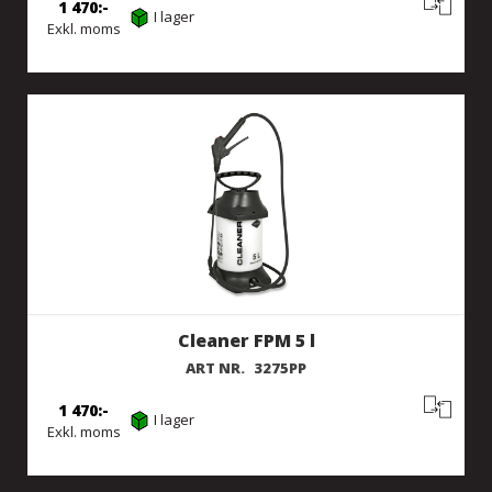
1 470
I lager
Exkl. moms
Cleaner FPM 5 l
ART NR.
3275PP
1 470
I lager
Exkl. moms