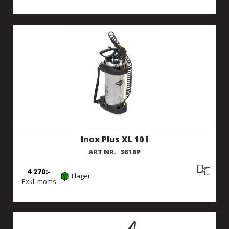
Inox Plus XL 10 l
ART NR.
3618P
4 270
I lager
Exkl. moms