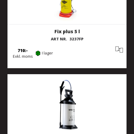
Fix plus 5 l
ART NR.
3237FP
710
I lager
Exkl. moms