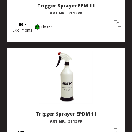
Trigger Sprayer FPM 1 l
ART NR.
3113PP
80
I lager
Exkl. moms
Trigger Sprayer EPDM 1 l
ART NR.
3113PR