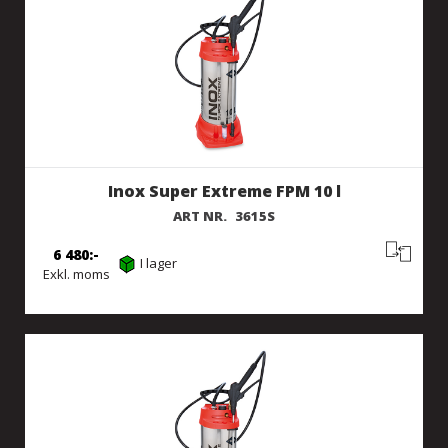
Inox Super Extreme FPM 10 l
ART NR.
3615S
6 480
I lager
Exkl. moms