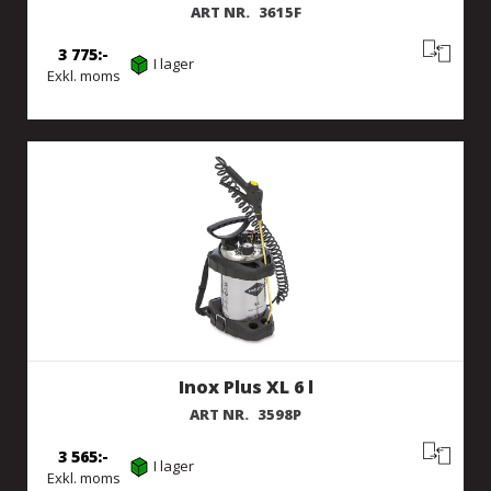
ART NR.
3615F
3 775
I lager
Exkl. moms
Inox Plus XL 6 l
ART NR.
3598P
3 565
I lager
Exkl. moms