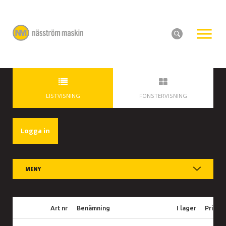
LISTVISNING
FÖNSTERVISNING
Logga in
MENY
Art nr
Benämning
I lager
Pris ex