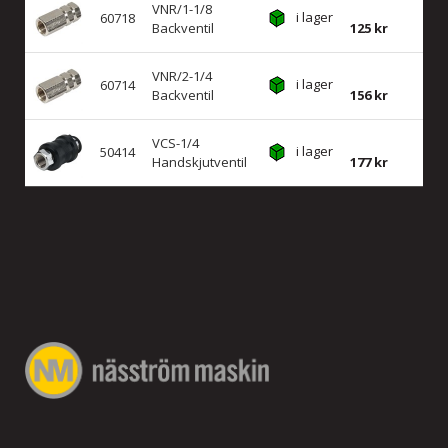
VNR/1-1/8
i lager
60718
Backventil
125
VNR/2-1/4
i lager
60714
Backventil
156
VCS-1/4
i lager
50414
Handskjutventil
177