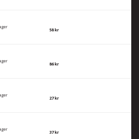
lager
58
lager
86
lager
27
lager
37