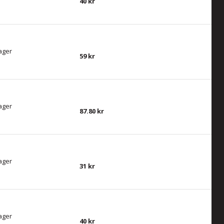
40
lager
59
lager
87.80
lager
31
lager
40