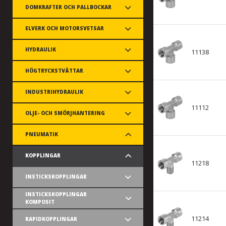
DOMKRAFTER OCH PALLBOCKAR
ELVERK OCH MOTORSVETSAR
HYDRAULIK
11138
HÖGTRYCKSTVÄTTAR
INDUSTRIHYDRAULIK
11112
OLJE- OCH SMÖRJHANTERING
PNEUMATIK
KOPPLINGAR
11218
INSTICKSKOPPLINGAR
INSTICKSKOPPLINGAR
KOMPOSIT
11214
RAPIDKOPPLINGAR