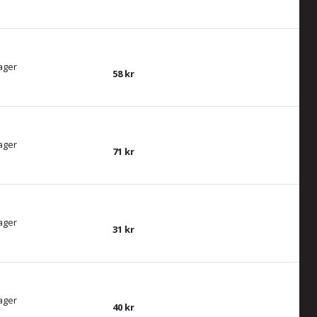
lager
58
lager
71
lager
31
lager
40