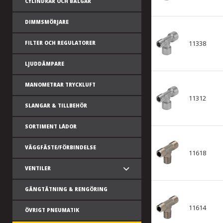
CYLINDRAR OCH BÄLGAR
DIMMSMÖRJARE
11338
FILTER OCH REGULATORER
LJUDDÄMPARE
MANOMETRAR TRYCKLUFT
11312
SLANGAR & TILLBEHÖR
SORTIMENT LÅDOR
VÄGGFÄSTE/FÖRBINDELSE
11618
VENTILER
GÄNGTÄTNING & RENGÖRING
11614
ÖVRIGT PNEUMATIK