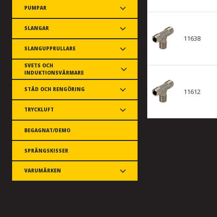
PUMPAR
SLANGAR
11638
SLANGUPPRULLARE
SVETS OCH
INDUKTIONSVÄRMARE
STÄD OCH RENGÖRING
11612
TRYCKLUFT
BEGAGNAT/DEMO
SPRÄNGSKISSER
VARUMÄRKEN