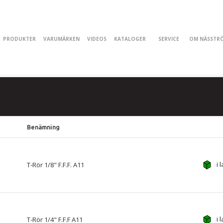
PRODUKTER
VARUMÄRKEN
VIDEOS
KATALOGER
SERVICE
OM NÄSSTR
Benämning
i 
T-Rör 1/8" F.F.F. A11
i 
T-Rör 1/4" F.F.F A11