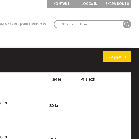
KONTAKT
LOGGA IN
SKAPA KONTO
ÖM MASKIN
JOBBA MED OSS
Logga in
I lager
Pris exkl.
lager
30
lager