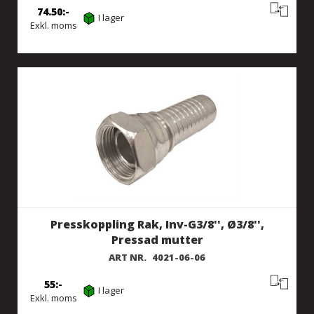
74.50
I lager
Exkl. moms
Presskoppling Rak, Inv-G3/8'', Ø3/8'',
Pressad mutter
ART NR.
4021-06-06
55
I lager
Exkl. moms