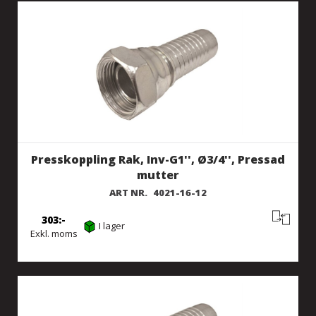
Presskoppling Rak, Inv-G1'', Ø3/4'', Pressad
mutter
ART NR.
4021-16-12
303
I lager
Exkl. moms