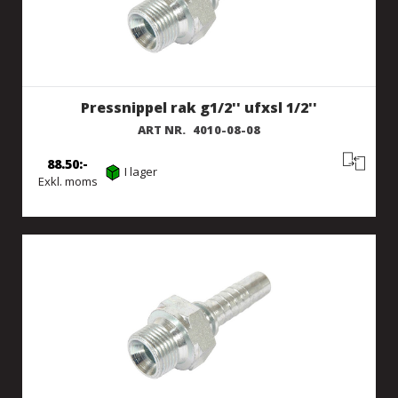
Pressnippel rak g1/2'' ufxsl 1/2''
ART NR.
4010-08-08
88.50
I lager
Exkl. moms