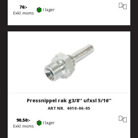
76
I lager
Exkl. moms
Pressnippel rak g3/8'' ufxsl 5/16''
ART NR.
4010-06-05
90.50
I lager
Exkl. moms