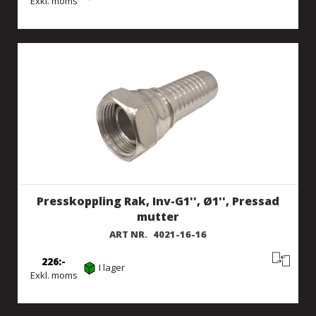
Exkl. moms
Presskoppling Rak, Inv-G1'', Ø1'', Pressad
mutter
ART NR.
4021-16-16
226
I lager
Exkl. moms