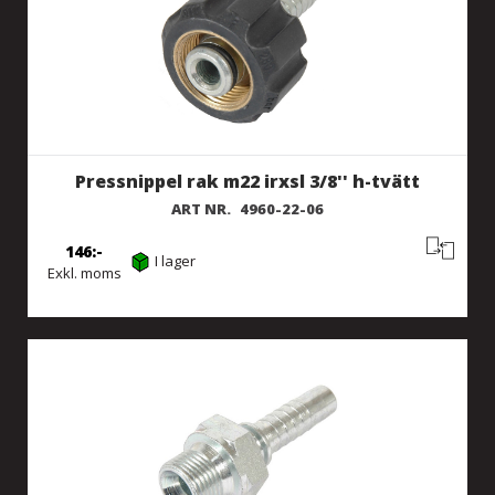
Pressnippel rak m22 irxsl 3/8'' h-tvätt
ART NR.
4960-22-06
146
I lager
Exkl. moms