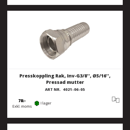
Presskoppling Rak, Inv-G3/8'', Ø5/16'',
Pressad mutter
ART NR.
4021-06-05
78
I lager
Exkl. moms