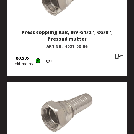
Presskoppling Rak, Inv-G1/2'', Ø3/8'',
Pressad mutter
ART NR.
4021-08-06
89.50
I lager
Exkl. moms