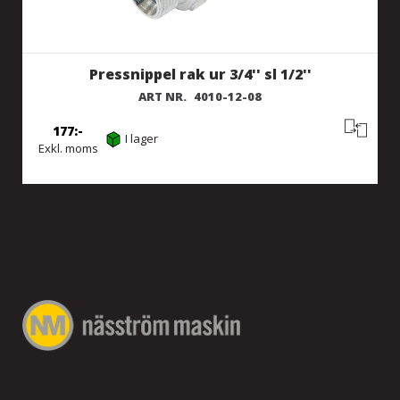
Pressnippel rak ur 3/4'' sl 1/2''
ART NR.
4010-12-08
177
I lager
Exkl. moms