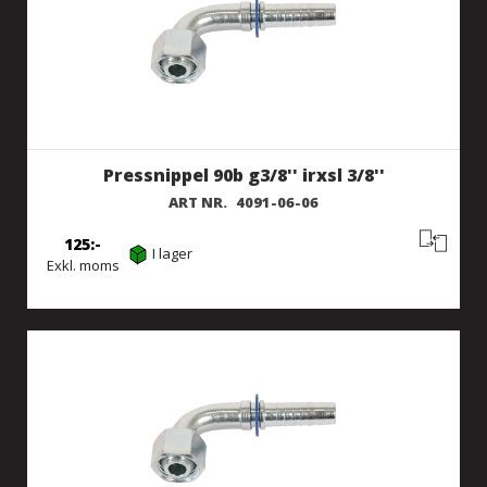
Pressnippel 90b g3/8'' irxsl 3/8''
ART NR.
4091-06-06
125
I lager
Exkl. moms