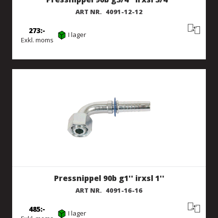
ART NR.
4091-12-12
273
I lager
Exkl. moms
Pressnippel 90b g1'' irxsl 1''
ART NR.
4091-16-16
485
I lager