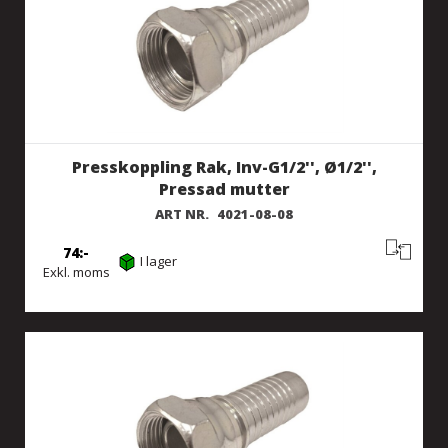
Presskoppling Rak, Inv-G1/2'', Ø1/2'',
Pressad mutter
ART NR.
4021-08-08
74
I lager
Exkl. moms