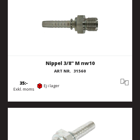
Nippel 3/8" M nw10
ART NR.
31560
35
Ej i lager
Exkl. moms