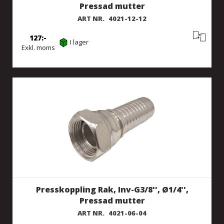
Pressad mutter
ART NR.
4021-12-12
127
I lager
Exkl. moms
Presskoppling Rak, Inv-G3/8'', Ø1/4'',
Pressad mutter
ART NR.
4021-06-04