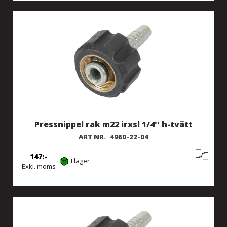
Pressnippel rak m22 irxsl 1/4'' h-tvätt
ART NR.
4960-22-04
147
I lager
Exkl. moms