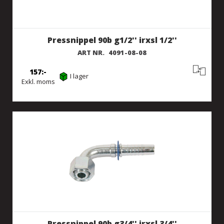
Pressnippel 90b g1/2'' irxsl 1/2''
ART NR.
4091-08-08
157
I lager
Exkl. moms
Pressnippel 90b g3/4'' irxsl 3/4''