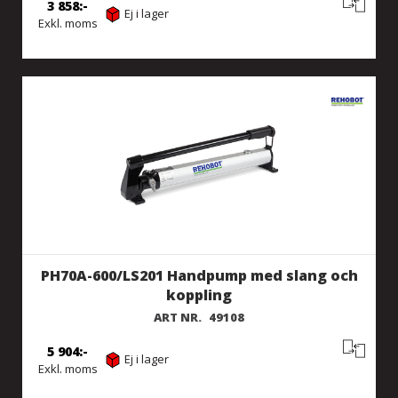
3 858
Ej i lager
Exkl. moms
PH70A-600/LS201 Handpump med slang och
koppling
ART NR.
49108
5 904
Ej i lager
Exkl. moms