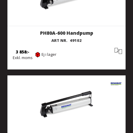
PH80A-600 Handpump
ART NR.
49102
3 858
Ej i lager
Exkl. moms