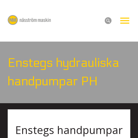
Enstegs hydrauliska
handpumpar PH
Enstegs handpumpar