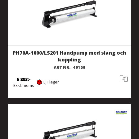
PH70A-1000/LS201 Handpump med slang och
koppling
ART NR.
49109
6 893
Ej i lager
Exkl. moms