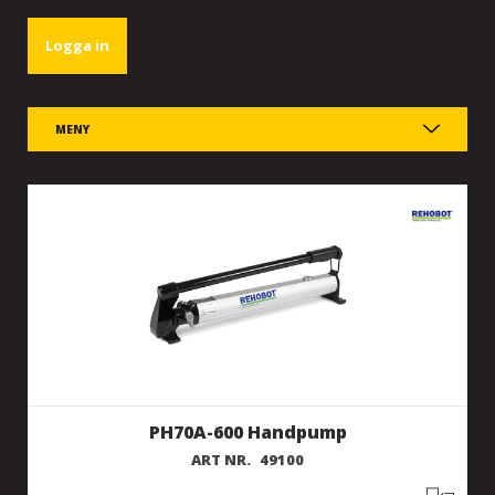
Logga in
MENY
PH70A-600 Handpump
ART NR.
49100