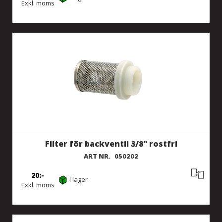
Exkl. moms
Filter för backventil 3/8" rostfri
ART NR.
050202
20
I lager
Exkl. moms