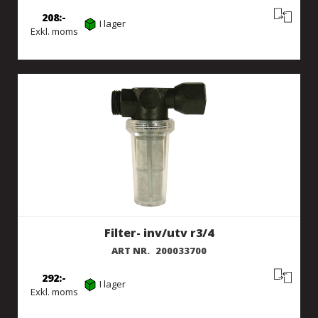
208
I lager
Exkl. moms
Filter- inv/utv r3/4
ART NR.
200033700
292
I lager
Exkl. moms