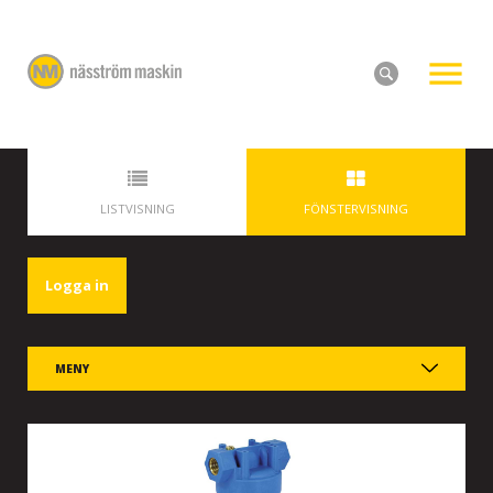
LISTVISNING
FÖNSTERVISNING
Logga in
MENY