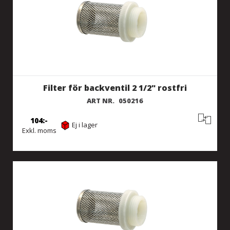
Filter för backventil 2 1/2" rostfri
ART NR.
050216
104
Ej i lager
Exkl. moms