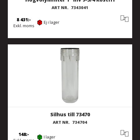
ART NR.
7343041
8 431
Ej i lager
Exkl. moms
Silhus till 73470
ART NR.
734704
148
I lager