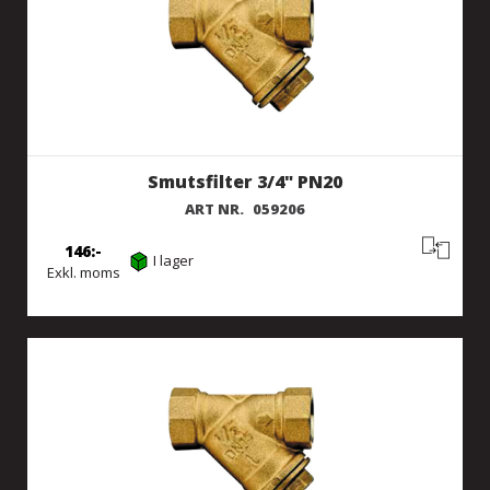
Smutsfilter 3/4" PN20
ART NR.
059206
146
I lager
Exkl. moms