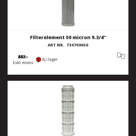
Filterelement 50 micron 9.3/4"
ART NR.
734709050
883
Ej i lager
Exkl. moms