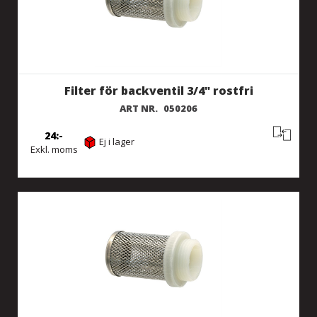
Filter för backventil 3/4" rostfri
ART NR.
050206
24
Ej i lager
Exkl. moms