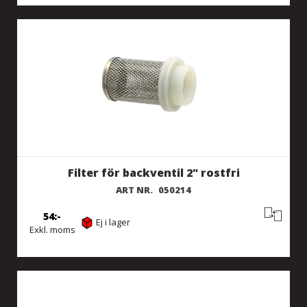
Filter för backventil 2" rostfri
ART NR.
050214
54
Ej i lager
Exkl. moms