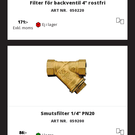
Filter för backventil 4" rostfri
ART NR.
050220
171
Ej i lager
Exkl. moms
Smutsfilter 1/4" PN20
ART NR.
059200
86