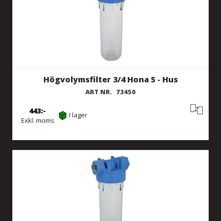
Högvolymsfilter 3/4 Hona 5 - Hus
ART NR.
73450
443
I lager
Exkl. moms