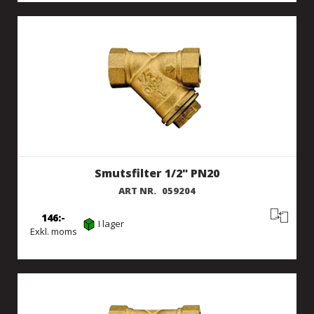
Smutsfilter 1/2" PN20
ART NR.
059204
146
I lager
Exkl. moms