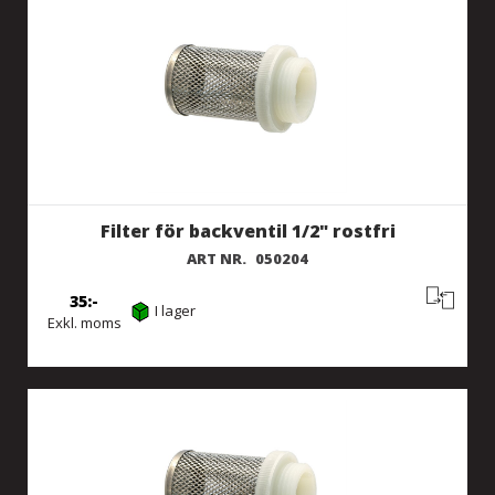
Filter för backventil 1/2" rostfri
ART NR.
050204
35
I lager
Exkl. moms