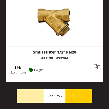
Smutsfilter 1/2" PN20
ART NR.
059204
146
I lager
Exkl. moms
Sida 1 av 2