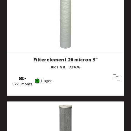
Filterelement 20 micron 9"
ART NR.
73476
69
I lager
Exkl. moms