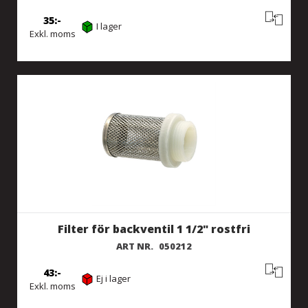
35
I lager
Exkl. moms
Filter för backventil 1 1/2" rostfri
ART NR.
050212
43
Ej i lager
Exkl. moms