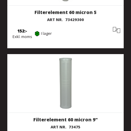
Filterelement 60 micron 5
ART NR.
73429300
152
I lager
Exkl. moms
Filterelement 60 micron 9"
ART NR.
73475