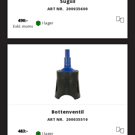
Sugsil
ART NR.
200035600
490
I lager
Exkl. moms
Bottenventil
ART NR.
200035510
483
I lager