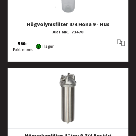
Högvolymsfilter 3/4 Hona 9 - Hus
ART NR.
73470
560
I lager
Exkl. moms
Högvolymfilter 1" inv 9-3/4 Rostfri