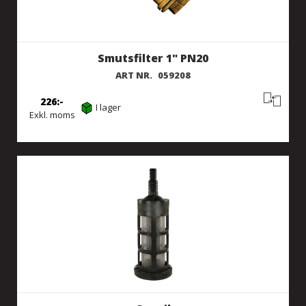
Smutsfilter 1" PN20
ART NR.
059208
226
I lager
Exkl. moms