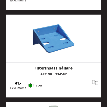
Exkl. moms
Filterinsats hållare
ART NR.
734507
61
I lager
Exkl. moms