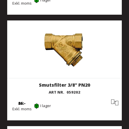
I lager
Exkl. moms
Smutsfilter 3/8" PN20
ART NR.
059202
86
I lager
Exkl. moms