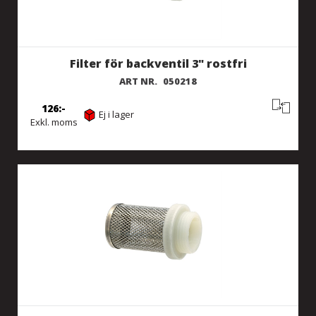
Filter för backventil 3" rostfri
ART NR.
050218
126
Ej i lager
Exkl. moms