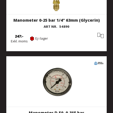
Manometer 0-25 bar 1/4" 63mm (Glycerin)
ART NR.
54890
247
Ej i lager
Exkl. moms
Manometer D.50, 0-315 bar