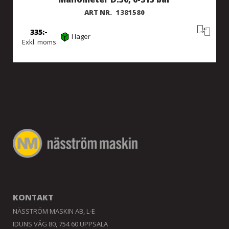
ART NR.
1381580
335
I lager
Exkl. moms
KONTAKT
NÄSSTRÖM MASKIN AB, L-E
IDUNS VÄG 80, 754 60 UPPSALA