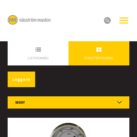
LISTVISNING
FÖNSTERVISNING
Logga in
MENY