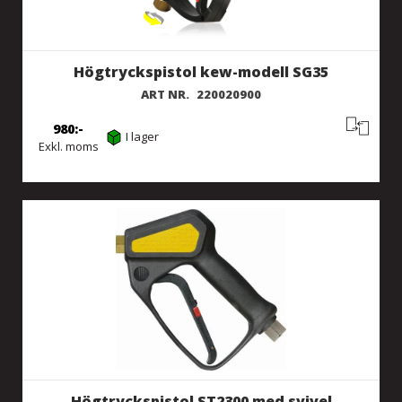
Högtryckspistol kew-modell SG35
ART NR.
220020900
980
I lager
Exkl. moms
Högtryckspistol ST2300 med svivel