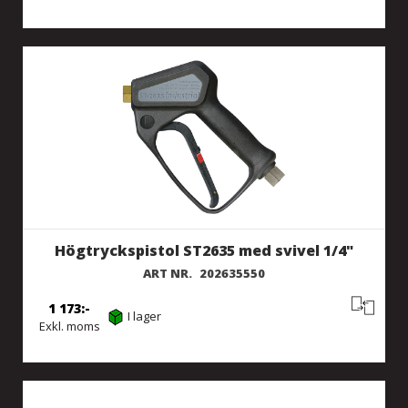
Högtryckspistol ST2635 med svivel 1/4"
ART NR.
202635550
1 173
I lager
Exkl. moms