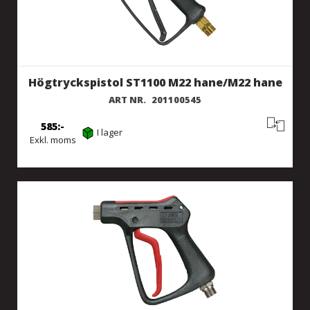
Högtryckspistol ST1100 M22 hane/M22 hane
ART NR.
201100545
585
I lager
Exkl. moms