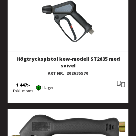
Högtryckspistol kew-modell ST2635 med
svivel
ART NR.
202635570
1 447
I lager
Exkl. moms