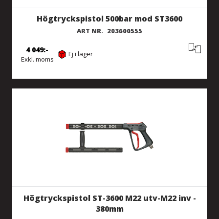
Högtryckspistol 500bar mod ST3600
ART NR.
203600555
4 049
Ej i lager
Exkl. moms
Högtryckspistol ST-3600 M22 utv-M22 inv -
380mm