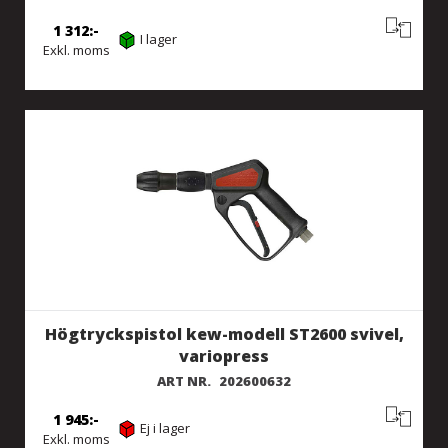
1 312
I lager
Exkl. moms
Högtryckspistol kew-modell ST2600 svivel,
variopress
ART NR.
202600632
1 945
Ej i lager
Exkl. moms