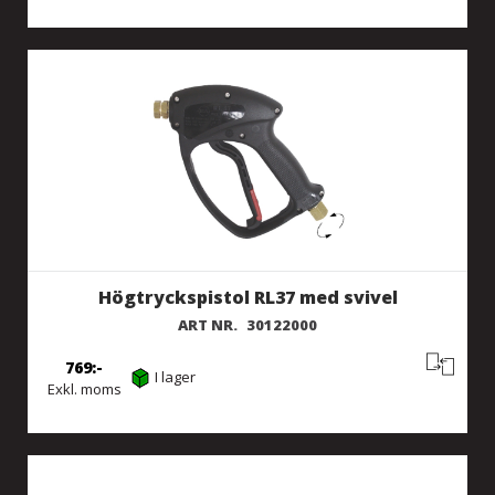
Högtryckspistol RL37 med svivel
ART NR.
30122000
769
I lager
Exkl. moms