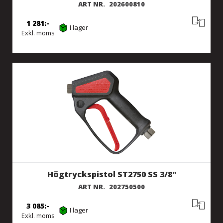
ART NR.
202600810
1 281
I lager
Exkl. moms
Högtryckspistol ST2750 SS 3/8"
ART NR.
202750500
3 085
I lager
Exkl. moms