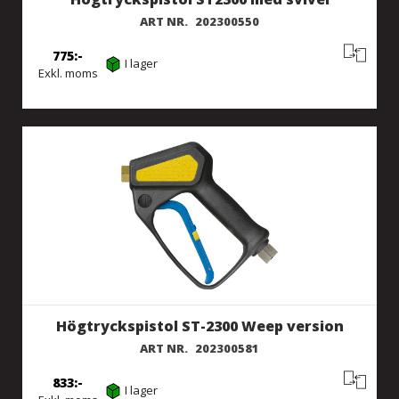
ART NR.
202300550
775
I lager
Exkl. moms
Högtryckspistol ST-2300 Weep version
ART NR.
202300581
833
I lager