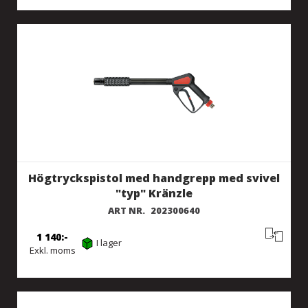
Högtryckspistol med handgrepp med svivel
"typ" Kränzle
ART NR.
202300640
1 140
I lager
Exkl. moms