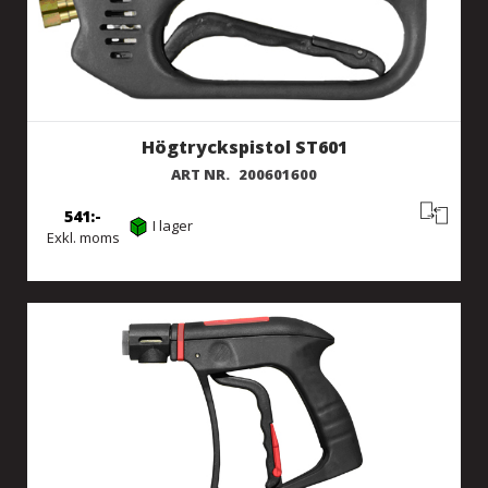
Högtryckspistol ST601
ART NR.
200601600
541
I lager
Exkl. moms