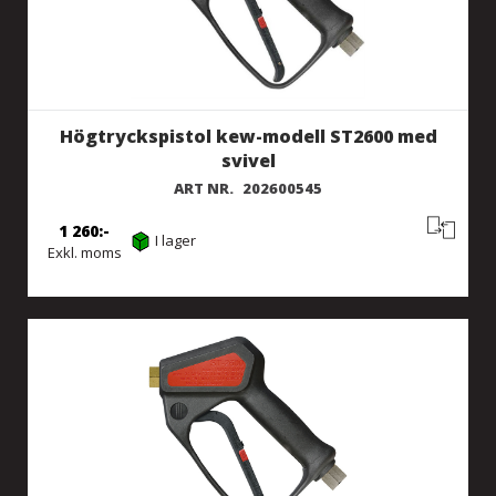
Högtryckspistol kew-modell ST2600 med
svivel
ART NR.
202600545
1 260
I lager
Exkl. moms