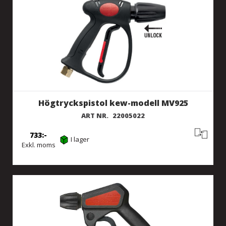
Högtryckspistol kew-modell MV925
ART NR.
22005022
733
I lager
Exkl. moms