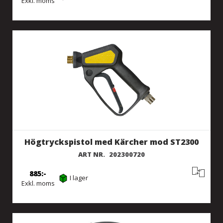
Exkl. moms
Högtryckspistol med Kärcher mod ST2300
ART NR.
202300720
885
I lager
Exkl. moms