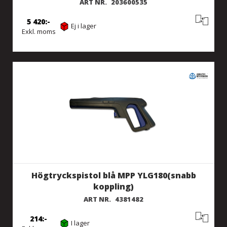
ART NR.
203600535
5 420
Ej i lager
Exkl. moms
Högtryckspistol blå MPP YLG180(snabb
koppling)
ART NR.
4381482
214
I lager