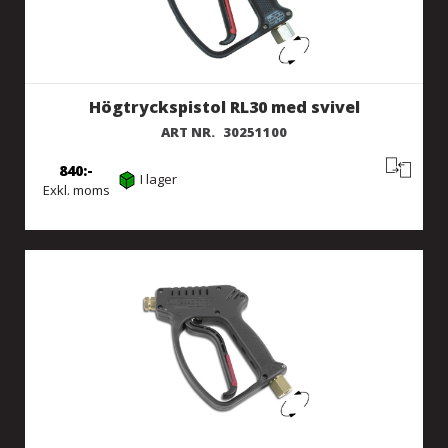
Högtryckspistol RL30 med svivel
ART NR.
30251100
840
I lager
Exkl. moms