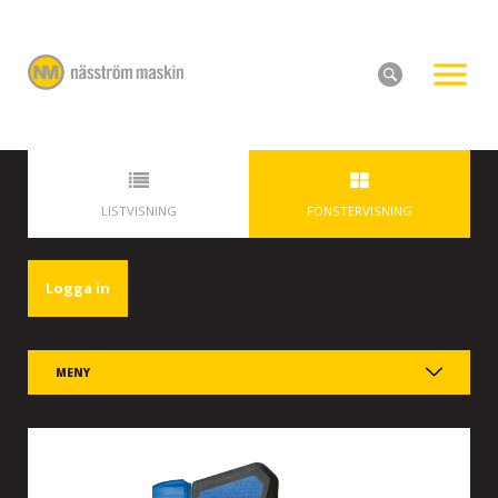
LISTVISNING
FÖNSTERVISNING
Logga in
MENY