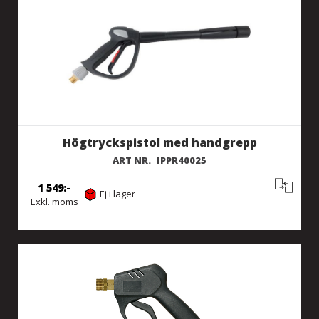
Högtryckspistol med handgrepp
ART NR.
IPPR40025
1 549
Ej i lager
Exkl. moms