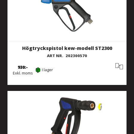
Högtryckspistol kew-modell ST2300
ART NR.
202300570
930
I lager
Exkl. moms