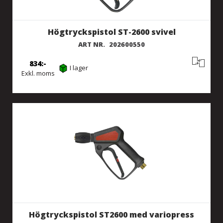
Högtryckspistol ST-2600 svivel
ART NR.
202600550
834
I lager
Exkl. moms
Högtryckspistol ST2600 med variopress