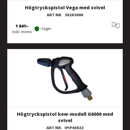
Högtryckspistol Vega med svivel
ART NR.
30203080
1 041
I lager
Exkl. moms
Högtryckspistol kew-modell G6000 med
svivel
ART NR.
IPIP40022