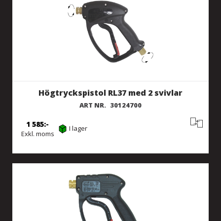
Högtryckspistol RL37 med 2 svivlar
ART NR.
30124700
1 585
I lager
Exkl. moms