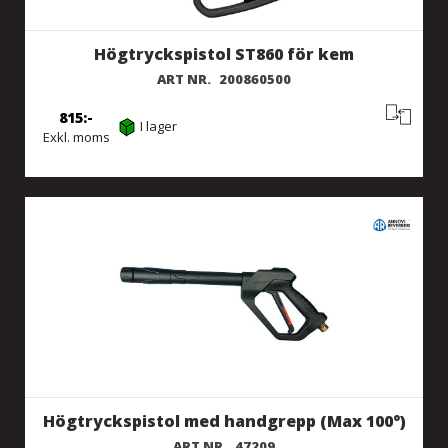
Högtryckspistol ST860 för kem
ART NR.
200860500
815
I lager
Exkl. moms
Högtryckspistol med handgrepp (Max 100°)
ART NR.
47209