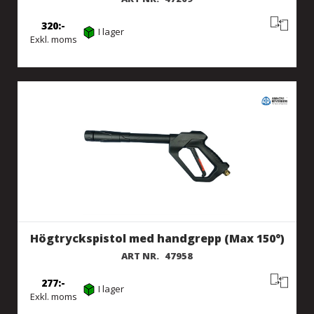
320
I lager
Exkl. moms
Högtryckspistol med handgrepp (Max 150°)
ART NR.
47958
277
I lager
Exkl. moms