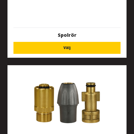
Spolrör
Välj