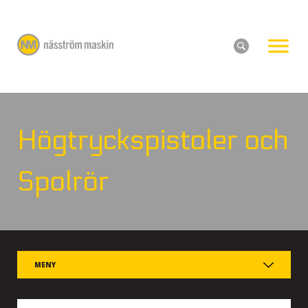
Högtryckspistoler och
Spolrör
MENY