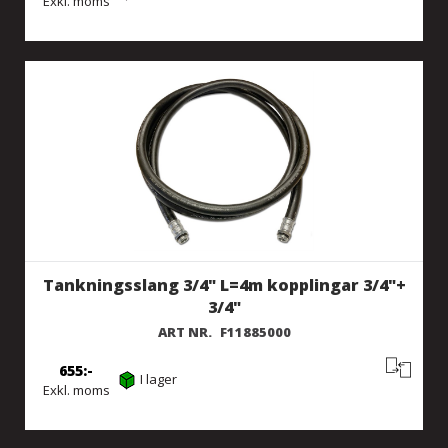
Exkl. moms
Tankningsslang 3/4" L=4m kopplingar 3/4"+
3/4"
ART NR.
F11885000
655
I lager
Exkl. moms