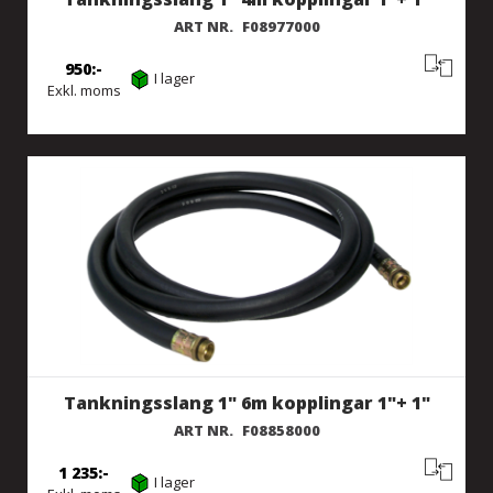
ART NR.
F08977000
950
I lager
Exkl. moms
Tankningsslang 1" 6m kopplingar 1"+ 1"
ART NR.
F08858000
1 235
I lager