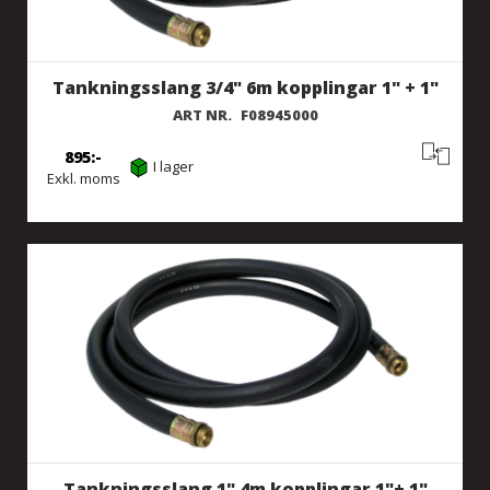
Tankningsslang 3/4" 6m kopplingar 1" + 1"
ART NR.
F08945000
895
I lager
Exkl. moms
Tankningsslang 1" 4m kopplingar 1"+ 1"