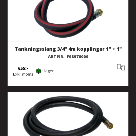
Tankningsslang 3/4" 4m kopplingar 1" + 1"
ART NR.
F08976000
655
I lager
Exkl. moms