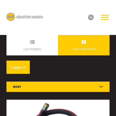
LISTVISNING
FÖNSTERVISNING
Logga in
MENY